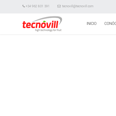
+34 962 801 391
tecnovill@tecnovill.com
INICIO
CONÓ
TECNOL