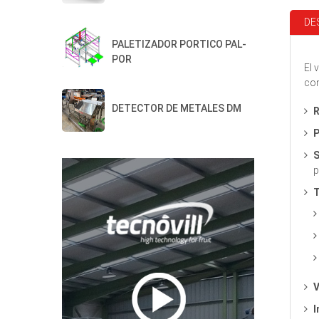
DE
PALETIZADOR PORTICO PAL-
POR
El 
con
DETECTOR DE METALES DM
R
P
S
p
T
V
I