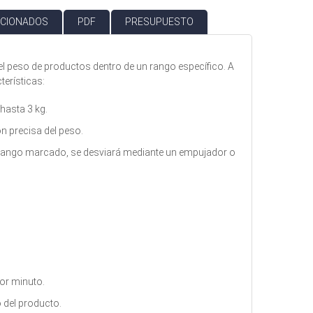
ACIONADOS
PDF
PRESUPUESTO
el peso de productos dentro de un rango específico. A
terísticas:
hasta 3 kg.
ón precisa del peso.
al rango marcado, se desviará mediante un empujador o
:
or minuto.
 del producto.