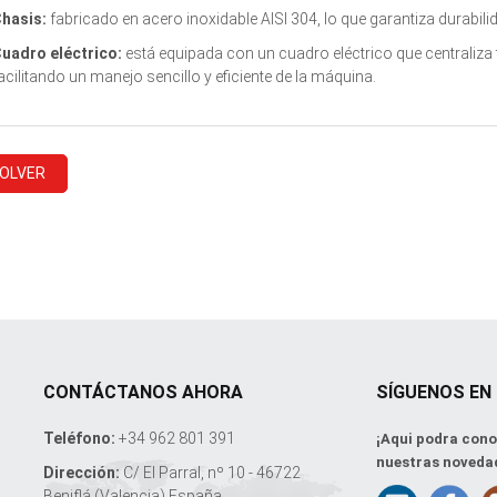
hasis:
fabricado en acero inoxidable
AISI 304
, lo que garantiza durabili
uadro eléctrico:
está equipada con un cuadro eléctrico que centraliza 
acilitando un manejo sencillo y eficiente de la máquina.
VOLVER
CONTÁCTANOS AHORA
SÍGUENOS EN
Teléfono:
+34 962 801 391
¡Aqui podra cono
nuestras noveda
Dirección:
C/ El Parral, nº 10 - 46722
Beniflá (Valencia) España