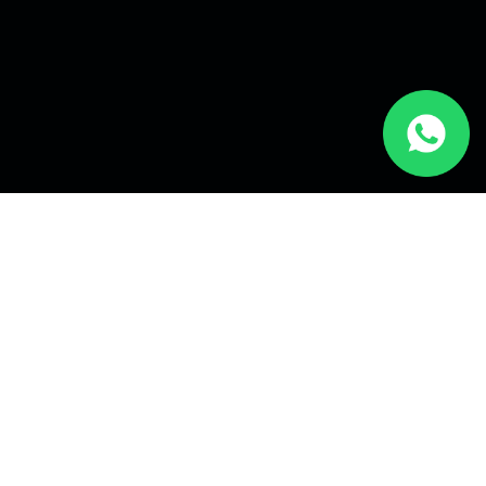
MÁS DE 35 AÑOS DE
INGENIERÍA
ESPECIALIZADA
EN EL SECTOR
HORTOFRUTÍCOLA.
CONÓCENOS